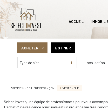
ACCUEIL
IMMOBILI
ACHETER
ESTIMER
Type de bien
De l'ancien
Du neuf
AGENCE IMMOBILIÈRE BESANÇON
VENTE NEUF
Select Imvest, une équipe de professionnels pour vous accompagn
L’achat d’une résidence principale est un projet de vie très import