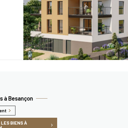
s à Besançon
ent
 LES BIENS À
N