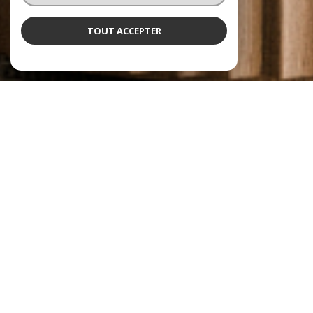
TOUT ACCEPTER
À PROPOS
Select Imvest vous accompagne
Quinze ans d'ancrage, deux experts complémentaires et une
obsession : votre sérénité ! Bienvenue chez
Select Imvest
, une
agence immobilière à Besançon
pensée pour ceux qui exigent
l'excellence. Établis au 8 rue Alfred de Vigny (25000), Cécilia et
Sébastien réinventent l'accompagnement classique pour
privilégier une approche d'orfèvre et un sur-mesure absolu.
Notre méthode ?
Placer votre budget, vos projets familiaux,
vos exigences professionnelles et vos optimisations fiscales au
centre de notre stratégie. Du dynamisme architectural de la
Boucle historique aux hauteurs recherchées des collines