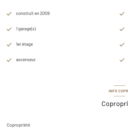
Informations supplémentaires :
Les informations sur les risques liés à ce bien est exposé sont d
construit en 2009
:
www.georisques.gouv.fr
1 garage(s)
1er étage
ascenseur
INFO COP
Copropr
Copropriété