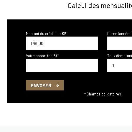
Calcul des mensualit
Montant du crédit (en €)*
Durée (années)
Votre apport (en €) *
Taux d'emprunt
ENVOYER
* Champs obligatoires