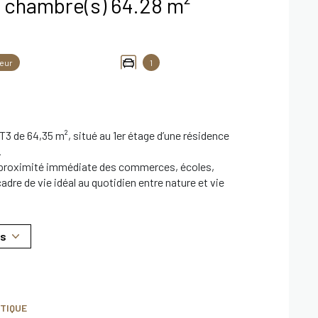
Appartement 3 pièce(s) 2 chambre(s) 64.28 m²
eur
1
3 de 64,35 m², situé au 1er étage d’une résidence
.
à proximité immédiate des commerces, écoles,
dre de vie idéal au quotidien entre nature et vie
us
et d’un miroir éclairé,
 parfaite pour profiter des beaux jours.
TIQUE