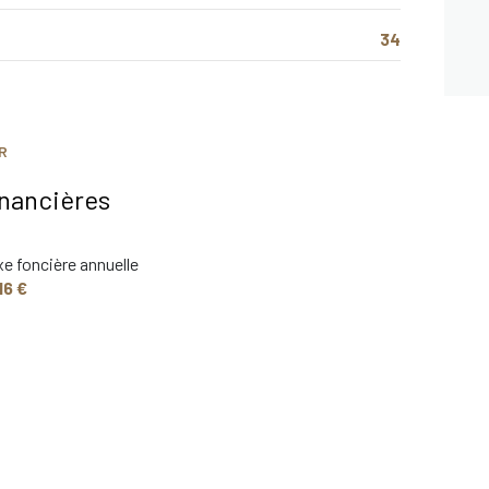
34
R
inancières
e foncière annuelle
16 €