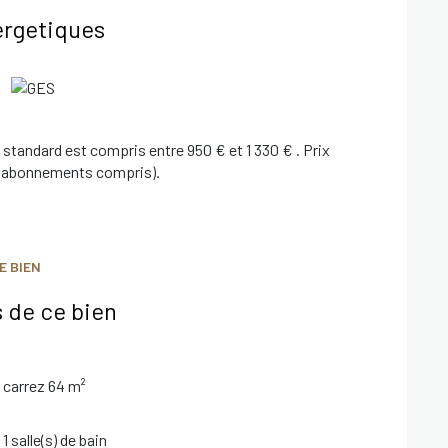
ergetiques
standard est compris entre 950 € et 1 330 € . Prix
3 (abonnements compris).
us dès maintenant.
E BIEN
ien des communs, ordures ménagères)
 de ce bien
carrez 64 m²
 standard : entre 950€ et 1330€ par an (prix moyens
 compris)
1 salle(s) de bain