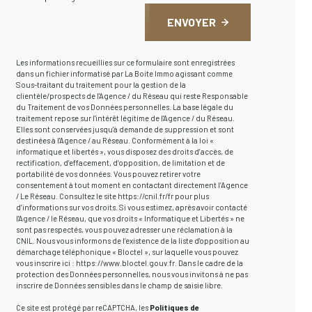
ENVOYER
Les informations recueillies sur ce formulaire sont enregistrées
dans un fichier informatisé par La Boite Immo agissant comme
Sous-traitant du traitement pour la gestion de la
clientèle/prospects de l'Agence / du Réseau qui reste Responsable
du Traitement de vos Données personnelles. La base légale du
traitement repose sur l'intérêt légitime de l'Agence / du Réseau.
Elles sont conservées jusqu'à demande de suppression et sont
destinées à l'Agence / au Réseau. Conformément à la loi «
informatique et libertés », vous disposez des droits d’accès, de
rectification, d’effacement, d’opposition, de limitation et de
portabilité de vos données. Vous pouvez retirer votre
consentement à tout moment en contactant directement l’Agence
/ Le Réseau. Consultez le site
https://cnil.fr/fr
pour plus
d’informations sur vos droits. Si vous estimez, après avoir contacté
l'Agence / le Réseau, que vos droits « Informatique et Libertés » ne
sont pas respectés, vous pouvez adresser une réclamation à la
CNIL. Nous vous informons de l’existence de la liste d'opposition au
démarchage téléphonique « Bloctel », sur laquelle vous pouvez
vous inscrire ici :
https://www.bloctel.gouv.fr
. Dans le cadre de la
protection des Données personnelles, nous vous invitons à ne pas
inscrire de Données sensibles dans le champ de saisie libre.
Ce site est protégé par reCAPTCHA, les
Politiques de