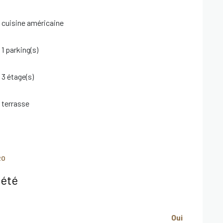
isponibles sur le site Géorisques
cuisine américaine
1 parking(s)
3 étage(s)
terrasse
RO
iété
Oui