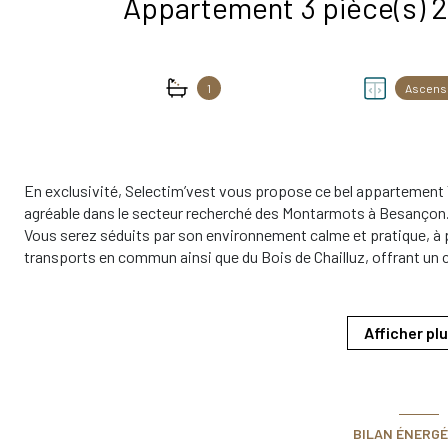
1
Ascens
En exclusivité, Selectim’vest vous propose ce bel appartement T
agréable dans le secteur recherché des Montarmots à Besançon
Vous serez séduits par son environnement calme et pratique, 
transports en commun ainsi que du Bois de Chailluz, offrant un ca
urbaine.
L’appartement se compose :
• d’une entrée,
Afficher pl
• d’une cuisine ouverte sur un lumineux séjour/salon,
• de deux chambres,
• d’une salle de bains équipée d’une baignoire, d’un meuble vasque 
• d’un WC indépendant.
La pièce de vie donne accès à une agréable terrasse de 10,83 m²,
BILAN ÉNERGÉ