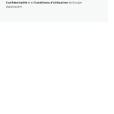
Confidentialité
et es
Conditions d'utilisation
de Google
s'appliquent.