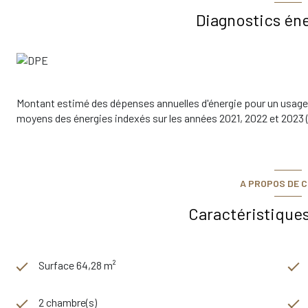
Les + du bien :
Diagnostics én
Garage inclus dans le prix
Place de stationnement extérieure privative
Appartement lumineux et fonctionnel
Secteur calme et recherché
Proximité immédiate du Bois de Chailluz
Idéal pour une première acquisition ou un investissement
Montant estimé des dépenses annuelles d'énergie pour un usage 
Une belle opportunité à découvrir sans tarder !
moyens des énergies indexés sur les années 2021, 2022 et 202
Pour plus d’informations ou organiser une visite, contactez-no
Informations sur la copropriété :
Procédure en cours
Nombre de lots à usage d'habitation : 11
A PROPOS DE C
Charges prévisionnelles mensuelles : 129€ (eau froide, entret
Taxe foncière 2025 : 1 216€
Caractéristiques
Performances énergétiques :
Logement à consommation énergétique : C
Consommation énergie primaire : 150 kWh/m²/an
Consommation énergie finale : 79 kWh/m²/an
Surface 64,28 m²
Montant estimé des dépenses annuelles d'énergie pour un usage
des énergies indexés sur l'année 2021, 2022, 2023 abonnements
2 chambre(s)
Prix du bien :
179 000 € (honoraires à la charge du vendeur)