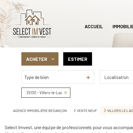
ACCUEIL
IMMOBILI
ACHETER
ESTIMER
Type de bien
Localisation
De l'ancien
Du neuf
25130 - Villers-le-Lac
AGENCE IMMOBILIÈRE BESANÇON
VENTE NEUF
VILLERS LE LA
Select Imvest, une équipe de professionnels pour vous accompagn